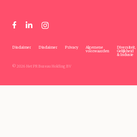
Disclaimer
Disclaimer
Privacy
Algemene
Diversiteit,
voorwaarden
Gelijkheid
& Inclusie
© 2026 Het PR Bureau Holding BV