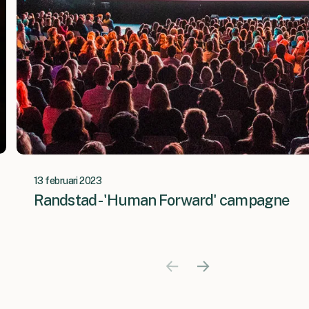
13 februari 2023
quente
Randstad - 'Human Forward' campagne
are waarde.
r onze groei
udget heeft
 enorme
k met veel