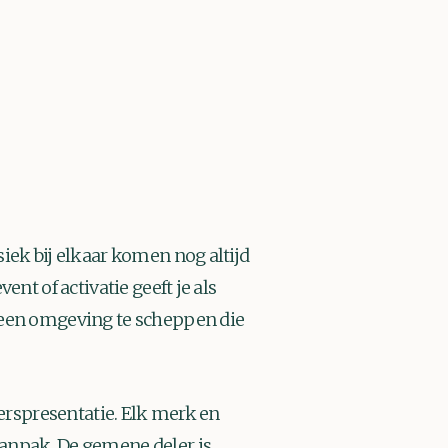
iek bij elkaar komen nog altijd
nt of activatie geeft je als
 een omgeving te scheppen die
perspresentatie. Elk merk en
anpak. De gemene deler is