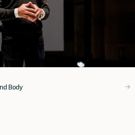
“Voor een startup als die van ons is fre
und Body
aanwezigheid in de media van onschatb
Het PR Bureau heeft de basis gelegd voo
in Nederland. Ons relatief bescheiden b
ons er niet van weerhouden om samen
resultaten te boeken in de media. Ik kij