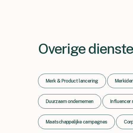
plezier terug op een heel aantal activati
Vincent Hosman - Country Manager Nederland
Overige dienst
Merk & Product lancering
Merkiden
Duurzaam ondernemen
Influencer
Maatschappelijke campagnes
Corp