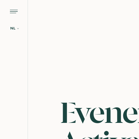
NL
Evene