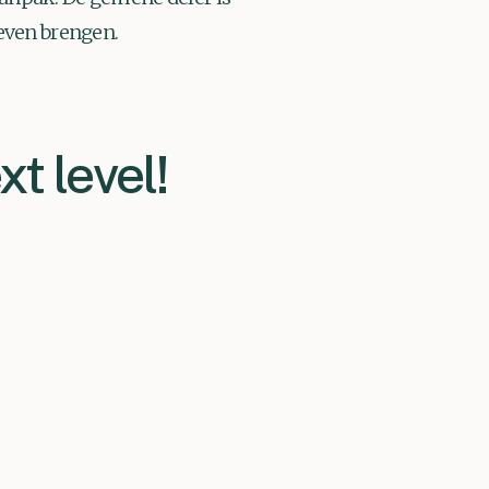
even brengen.
xt level!