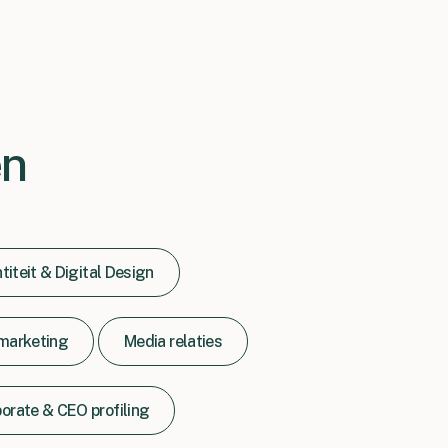
es.”
en
titeit & Digital Design
 marketing
Media relaties
orate & CEO profiling