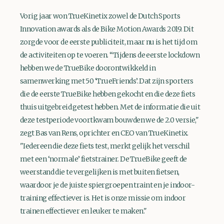
Vorig jaar won TrueKinetix zowel de Dutch Sports
Innovation awards als de Bike Motion Awards 2019. Dit
zorgde voor de eerste publiciteit, maar nu is het tijd om
de activiteiten op te voeren. “Tijdens de eerste lockdown
hebben we de TrueBike doorontwikkeld in
samenwerking met 50 ‘TrueFriends’. Dat zijn sporters
die de eerste TrueBike hebben gekocht en die deze fiets
thuis uitgebreid getest hebben. Met de informatie die uit
deze testperiode voortkwam bouwden we de 2.0 versie,"
zegt Bas van Rens, oprichter en CEO van TrueKinetix.
"Iedereen die deze fiets test, merkt gelijk het verschil
met een ‘normale’ fietstrainer. De TrueBike geeft de
weerstand die te vergelijken is met buiten fietsen,
waardoor je de juiste spiergroepen traint en je indoor-
training effectiever is. Het is onze missie om indoor
trainen effectiever en leuker te maken."