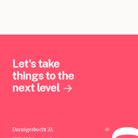
Let's take
things to the
next level
Danzigerbocht 23,