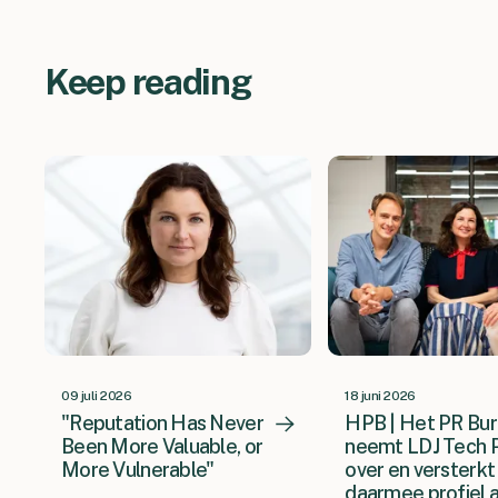
Keep reading
09 juli 2026
18 juni 2026
"Reputation Has Never
HPB | Het PR Bu
Been More Valuable, or
neemt LDJ Tech 
More Vulnerable"
over en versterkt
daarmee profiel a