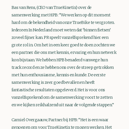
Bas van Rens, (CEO van TrueKinetix) over de
samenwerking met HPB: “We werken op dit moment
hard om de bekendheid van onze TrueBike te vergroten.
Iedereen In Nederland moet weten dat ‘binnen fietsen’
zoveel fijner kan. PR speelt vanzelfsprekend hier een
grote rol in. Om het in een keer goed te doen zochten we
een partner die ons met kennis, ervaring en hun netwerk
kon bijstaan. We hebben HPB benaderd vanwege hun
track record en ze hebben ons over de streep getrokken
met hun enthousiasme, kennis en kunde. De eerste
samenwerking is zeer goed bevallen en heeft
fantastische resultaten opgeleverd. Het is voor ons
vanzelfsprekend om de samenwerking voort te zetten
en we kijken reikhalzend uit naar de volgende stappen.”
Camiel Overgaauw, Partner bij HPB: “Het is een waar
genoegen om voor TrueKinetix te mogen werken. Het