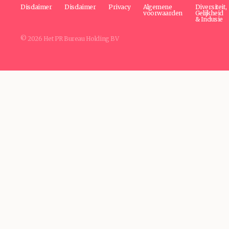
Disclaimer
Disclaimer
Privacy
Algemene
Diversiteit,
voorwaarden
Gelijkheid
& Inclusie
© 2026 Het PR Bureau Holding BV