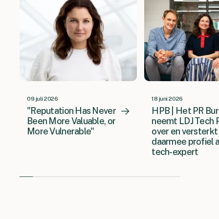
09 juli 2026
18 juni 2026
"Reputation Has Never
HPB | Het PR Bu
Been More Valuable, or
neemt LDJ Tech 
More Vulnerable"
over en versterkt
daarmee profiel a
tech-expert