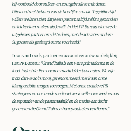
bijvoorbeeld door suiker- en zoutgebruik te minderen.
Uiteraard met behoud van de heerlijke smaak. Tegelijkertijd
willen we laten zien dat je een pastamaaltijd zelf zo gezond en
zo lekker kan maken als je wilt. In Het PR Bureau zien we de
uitgelezen partner om dit te doen, met de activatie rondom
Sugocasa als geslaagd eerste voorbeeld.”
Toon van Loock, partner en accountverantwoordelijk bij
Het PR Bureau:
“Grand’Italia is een ware primadonna in de
food-industrie. Een ervaren marktleider bovendien. We zijn
trots dat we zo’n mooi, gerenommeerd merk aan onze
klantportfolio mogen toevoegen. Met onze creatieve PR-
strategieën en ons brede medianetwerk willen we werken aan
de reputatie van de pastamaaltijd en de media-aandacht
genereren die Grand’Italia en haar producten verdienen.”