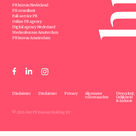
PR bureau Nederland
PR consultant
Full-service PR
Online PR agency
Digital agency Nederland
Merkenbureau Amsterdam
PR bureau Amsterdam
Disclaimer
Disclaimer
Privacy
Algemene
Diversiteit,
voorwaarden
Gelijkheid
& Inclusie
© 2026 Het PR Bureau Holding BV