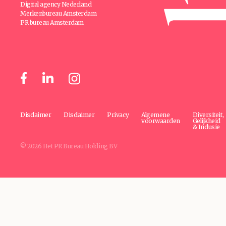
Digital agency Nederland
Merkenbureau Amsterdam
PR bureau Amsterdam
Disclaimer
Disclaimer
Privacy
Algemene
Diversiteit,
voorwaarden
Gelijkheid
& Inclusie
© 2026 Het PR Bureau Holding BV