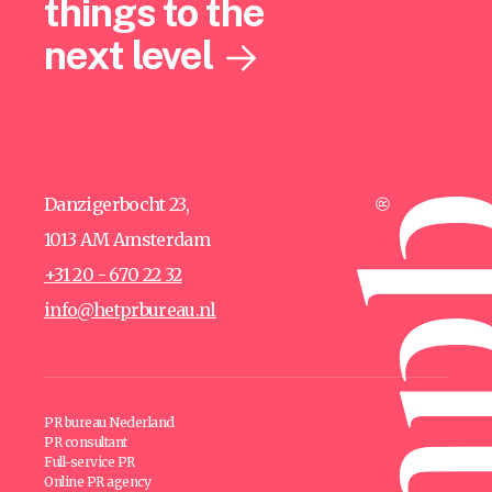
things to the
next level
Danzigerbocht 23,
1013 AM Amsterdam
+31 20 - 670 22 32
info@hetprbureau.nl
PR bureau Nederland
PR consultant
Full-service PR
Online PR agency