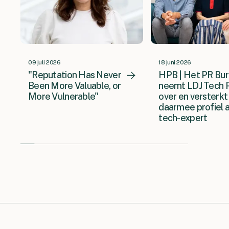
09 juli 2026
18 juni 2026
"Reputation Has Never
HPB | Het PR Bu
Been More Valuable, or
neemt LDJ Tech 
More Vulnerable"
over en versterkt
daarmee profiel a
tech-expert