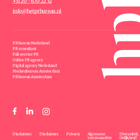
+31 20 - 670 22 32
info@hetprbureau.nl
PR bureau Nederland
PR consultant
Full-service PR
Online PR agency
Digital agency Nederland
Merkenbureau Amsterdam
PR bureau Amsterdam
Disclaimer
Disclaimer
Privacy
Algemene
Diversiteit,
voorwaarden
Gelijkheid