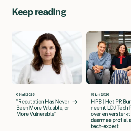
Keep reading
09 juli 2026
18 juni 2026
"Reputation Has Never
HPB | Het PR Bu
Been More Valuable, or
neemt LDJ Tech 
More Vulnerable"
over en versterkt
daarmee profiel a
tech-expert