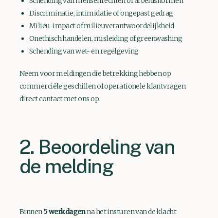
Schending van mensenrechten of arbeidsnormen
Discriminatie, intimidatie of ongepast gedrag
Milieu-impact of milieuverantwoordelijkheid
Onethisch handelen, misleiding of greenwashing
Schending van wet- en regelgeving
Neem voor meldingen die betrekking hebben op
commerciële geschillen of operationele klantvragen
direct contact met ons op.
2. Beoordeling van
de melding
Binnen
5 werkdagen
na het insturen van de klacht