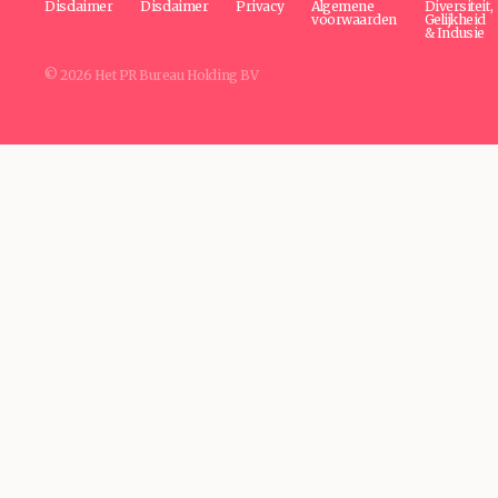
Disclaimer
Disclaimer
Privacy
Algemene
Diversiteit,
voorwaarden
Gelijkheid
& Inclusie
© 2026 Het PR Bureau Holding BV