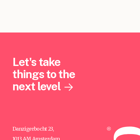
Let's take
things to the
next level
Danzigerbocht 23,
1013 AM Amsterdam